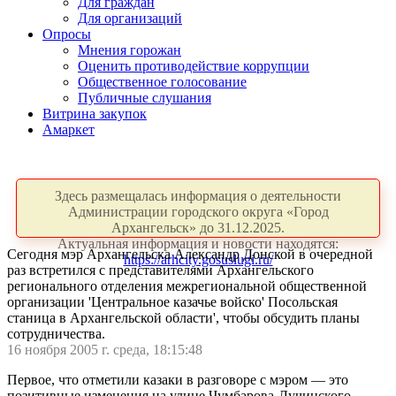
Для граждан
Для организаций
Опросы
Мнения горожан
Оценить противодействие коррупции
Общественное голосование
Публичные слушания
Витрина закупок
Амаркет
Здесь размещалась информация о деятельности
Администрации городского округа «Город
Архангельск» до 31.12.2025.
Актуальная информация и новости находятся:
Сегодня мэр Архангельска Александр Донской в очередной
https://arhcity.gosuslugi.ru/
раз встретился с представителями Архангельского
регионального отделения межрегиональной общественной
организации 'Центральное казачье войско' Посольская
станица в Архангельской области', чтобы обсудить планы
сотрудничества.
16 ноября 2005 г. среда, 18:15:48
Первое, что отметили казаки в разговоре с мэром — это
позитивные изменения на улице Чумбарова-Лучинского.