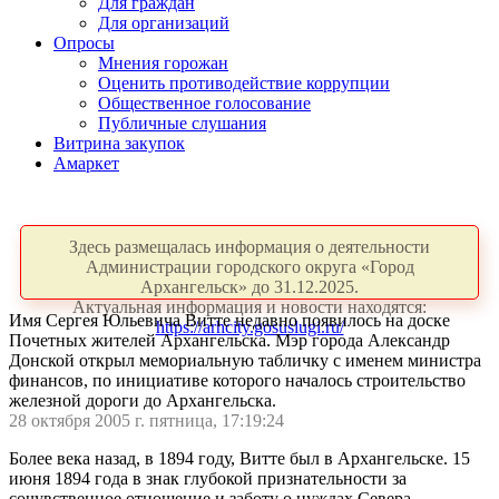
Для граждан
Для организаций
Опросы
Мнения горожан
Оценить противодействие коррупции
Общественное голосование
Публичные слушания
Витрина закупок
Амаркет
Здесь размещалась информация о деятельности
Администрации городского округа «Город
Архангельск» до 31.12.2025.
Актуальная информация и новости находятся:
Имя Сергея Юльевича Витте недавно появилось на доске
https://arhcity.gosuslugi.ru/
Почетных жителей Архангельска. Мэр города Александр
Донской открыл мемориальную табличку с именем министра
финансов, по инициативе которого началось строительство
железной дороги до Архангельска.
28 октября 2005 г. пятница, 17:19:24
Более века назад, в 1894 году, Витте был в Архангельске. 15
июня 1894 года в знак глубокой признательности за
сочувственное отношение и заботу о нуждах Севера