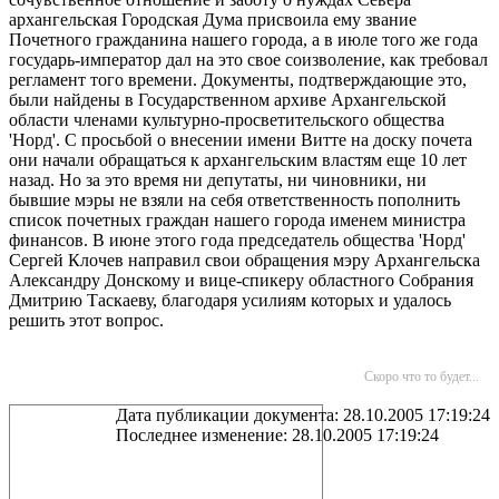
архангельская Городская Дума присвоила ему звание
Почетного гражданина нашего города, а в июле того же года
государь-император дал на это свое соизволение, как требовал
регламент того времени. Документы, подтверждающие это,
были найдены в Государственном архиве Архангельской
области членами культурно-просветительского общества
'Норд'. С просьбой о внесении имени Витте на доску почета
они начали обращаться к архангельским властям еще 10 лет
назад. Но за это время ни депутаты, ни чиновники, ни
бывшие мэры не взяли на себя ответственность пополнить
список почетных граждан нашего города именем министра
финансов. В июне этого года председатель общества 'Норд'
Сергей Клочев направил свои обращения мэру Архангельска
Александру Донскому и вице-спикеру областного Собрания
Дмитрию Таскаеву, благодаря усилиям которых и удалось
решить этот вопрос.
Скоро что то будет...
Дата публикации документа: 28.10.2005 17:19:24
Последнее изменение: 28.10.2005 17:19:24