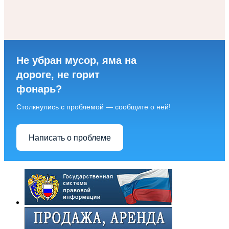
Не убран мусор, яма на
дороге, не горит
фонарь?
Столкнулись с проблемой — сообщите о ней!
Написать о проблеме