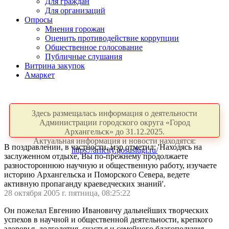
Для граждан
Для организаций
Опросы
Мнения горожан
Оценить противодействие коррупции
Общественное голосование
Публичные слушания
Витрина закупок
Амаркет
Здесь размещалась информация о деятельности
Администрации городского округа «Город
Архангельск» до 31.12.2025.
Актуальная информация и новости находятся:
В поздравлении, в частности, мэр отметил: 'Находясь на
https://arhcity.gosuslugi.ru/
заслуженном отдыхе, Вы по-прежнему продолжаете
разностороннюю научную и общественную работу, изучаете
историю Архангельска и Поморского Севера, ведете
активную пропаганду краеведческих знаний'.
28 октября 2005 г. пятница, 08:25:22
Он пожелал Евгению Ивановичу дальнейших творческих
успехов в научной и общественной деятельности, крепкого
здоровья, долголетия, счастья и семейного благополучия.