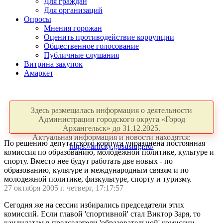
Для граждан
Для организаций
Опросы
Мнения горожан
Оценить противодействие коррупции
Общественное голосование
Публичные слушания
Витрина закупок
Амаркет
Здесь размещалась информация о деятельности
Администрации городского округа «Город
Архангельск» до 31.12.2025.
Актуальная информация и новости находятся:
По решению депутатского корпуса упразднена постоянная
https://arhcity.gosuslugi.ru/
комиссия по образованию, молодежной политике, культуре и
спорту. Вместо нее будут работать две новых - по
образованию, культуре и международным связям и по
молодежной политике, физкультуре, спорту и туризму.
27 октября 2005 г. четверг, 17:17:57
Сегодня же на сессии избирались председатели этих
комиссий. Если главой 'спортивной' стал Виктор Заря, то
кандидатам в председатели 'образовательной' комиссии