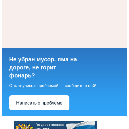
Не убран мусор, яма на
дороге, не горит
фонарь?
Столкнулись с проблемой — сообщите о ней!
Написать о проблеме