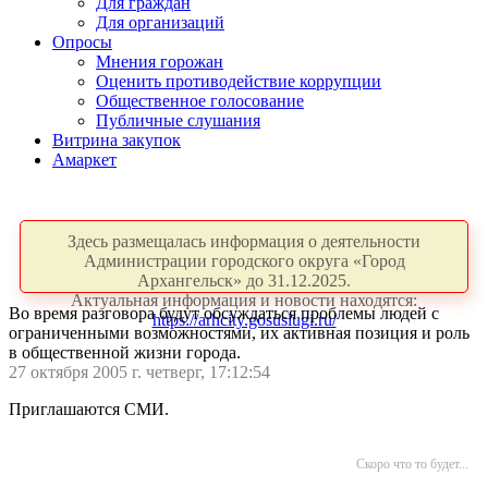
Для граждан
Для организаций
Опросы
Мнения горожан
Оценить противодействие коррупции
Общественное голосование
Публичные слушания
Витрина закупок
Амаркет
Здесь размещалась информация о деятельности
Администрации городского округа «Город
Архангельск» до 31.12.2025.
Актуальная информация и новости находятся:
Во время разговора будут обсуждаться проблемы людей с
https://arhcity.gosuslugi.ru/
ограниченными возможностями, их активная позиция и роль
в общественной жизни города.
27 октября 2005 г. четверг, 17:12:54
Приглашаются СМИ.
Скоро что то будет...