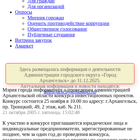
Для граждан
Для организаций
Опросы
Мнения горожан
Оценить противодействие коррупции
Общественное голосование
Публичные слушания
Витрина закупок
Амаркет
Здесь размещалась информация о деятельности
Администрации городского округа «Город
Архангельск» до 31.12.2025.
Актуальная информация и новости находятся:
Мэрия города информирует о проведении администрацией
https://arhcity.gosuslugi.ru/
Архангельской области конкурса инвестиционных проектов.
Конкурс состоится 25 ноября в 10.00 по адресу: г.Архангельск,
пр. Троицкий, 49, 2 этаж, каб. № 211.
21 октября 2005 г. пятница, 15:02:48
К участию в конкурсе приглашаются юридические лица и
индивидуальные предприниматели, зарегистрированные не
позднее, чем за один год до проведения конкурса,
реализующие инвестиционные проекты по созданию новых и