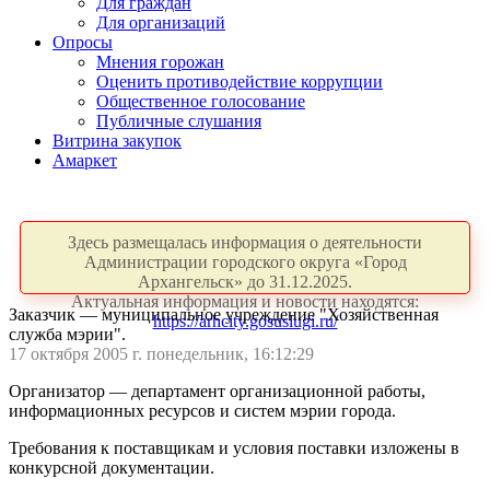
Для граждан
Для организаций
Опросы
Мнения горожан
Оценить противодействие коррупции
Общественное голосование
Публичные слушания
Витрина закупок
Амаркет
Здесь размещалась информация о деятельности
Администрации городского округа «Город
Архангельск» до 31.12.2025.
Актуальная информация и новости находятся:
Заказчик — муниципальное учреждение "Хозяйственная
https://arhcity.gosuslugi.ru/
служба мэрии".
17 октября 2005 г. понедельник, 16:12:29
Организатор — департамент организационной работы,
информационных ресурсов и систем мэрии города.
Требования к поставщикам и условия поставки изложены в
конкурсной документации.