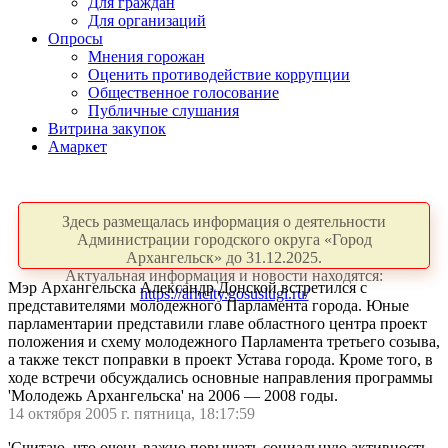
Для граждан
Для организаций
Опросы
Мнения горожан
Оценить противодействие коррупции
Общественное голосование
Публичные слушания
Витрина закупок
Амаркет
Здесь размещалась информация о деятельности
Администрации городского округа «Город
Архангельск» до 31.12.2025.
Актуальная информация и новости находятся:
Мэр Архангельска Александр Донской встретился с
https://arhcity.gosuslugi.ru/
представителями молодежного Парламента города. Юные
парламентарии представили главе областного центра проект
положения и схему молодежного Парламента третьего созыва,
а также текст поправки в проект Устава города. Кроме того, в
ходе встречи обсуждались основные направления программы
'Молодежь Архангельска' на 2006 — 2008 годы.
14 октября 2005 г. пятница, 18:17:59
'Считаю, что очень важно повышать социальную активность