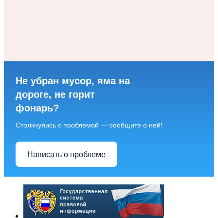
Не убран мусор, яма на
дороге, не горит
фонарь?
Столкнулись с проблемой — сообщите о ней!
Написать о проблеме