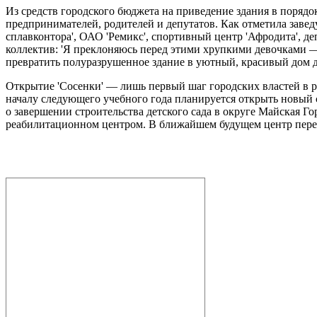
Из средств городского бюджета на приведение здания в порядо
предпринимателей, родителей и депутатов. Как отметила зав
сплавконтора', ОАО 'Ремикс', спортивный центр 'Афродита', 
коллектив: 'Я преклоняюсь перед этими хрупкими девочками —
превратить полуразрушенное здание в уютный, красивый дом 
Открытие 'Сосенки' — лишь первый шаг городских властей в р
началу следующего учебного года планируется открыть новый с
о завершении строительства детского сада в округе Майская 
реабилитационном центром. В ближайшем будущем центр перееде