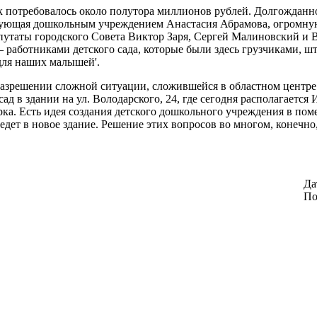
к потребовалось около полутора миллионов рублей. Долгожданно
едующая дошкольным учреждением Анастасия Абрамова, огромную
депутаты городского Совета Виктор Заря, Сергей Малиновский и
 работниками детского сада, которые были здесь грузчиками, ш
для наших малышей'.
азрешении сложной ситуации, сложившейся в областном центре 
ад в здании на ул. Володарского, 24, где сегодня располагает
Горка. Есть идея создания детского дошкольного учреждения в 
т в новое здание. Решение этих вопросов во многом, конечно, 
Да
По