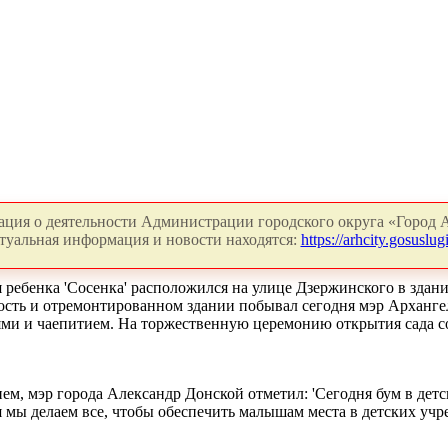
ция о деятельности Администрации городского округа «Город А
туальная информация и новости находятся:
https://arhcity.gosuslugi
ребенка 'Сосенка' расположился на улице Дзержинского в здани
сть и отремонтированном здании побывал сегодня мэр Архангел
и и чаепитием. На торжественную церемонию открытия сада соб
ем, мэр города Александр Донской отметил: 'Сегодня бум в детск
я мы делаем все, чтобы обеспечить малышам места в детских учре