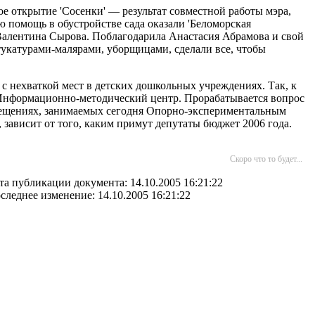
е открытие 'Сосенки' — результат совместной работы мэра,
 помощь в обустройстве сада оказали 'Беломорская
 Валентина Сырова. Поблагодарила Анастасия Абрамова и свой
тукатурами-малярами, уборщицами, сделали все, чтобы
с нехваткой мест в детских дошкольных учреждениях. Так, к
ся Информационно-методический центр. Прорабатывается вопрос
помещениях, занимаемых сегодня Опорно-экспериментальным
зависит от того, каким примут депутаты бюджет 2006 года.
Скоро что то будет...
та публикации документа: 14.10.2005 16:21:22
следнее изменение: 14.10.2005 16:21:22