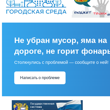
Не убран мусор, яма на
дороге, не горит фонар
Столкнулись с проблемой — сообщите о ней!
Написать о проблеме