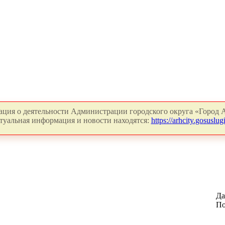
ция о деятельности Администрации городского округа «Город А
туальная информация и новости находятся:
https://arhcity.gosuslugi
Да
По