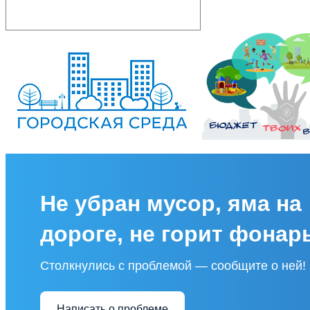
Не убран мусор, яма на
дороге, не горит фонар
Столкнулись с проблемой — сообщите о ней!
Написать о проблеме