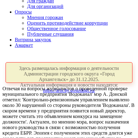
Для граждан
Для организаций
Опросы
Мнения горожан
Оценить противодействие коррупции
Общественное голосование
Публичные слушания
Витрина закупок
Амаркет
Здесь размещалась информация о деятельности
Администрации городского округа «Город
Архангельск» до 31.12.2025.
Актуальная информация и новости находятся:
Отвечая на вопросы журналистов о проведенной проверке
https://arhcity.gosuslugi.ru/
муниципального предприятия 'Водоканал' мэр А. Донской
отметил: 'Контрольно-ревизионным управлением выявлено
около 30 нарушений со стороны руководителя 'Водоканала'. В
скором времени у предприятия появится новый директор,
можете считать это объявлением конкурса на замещение
должности'. Актуален, по мнению мэра, вопрос назначения
нового руководства в связи с возможностью получения
кредита ЕБРР. Эпопея с получением этих средств длится уже