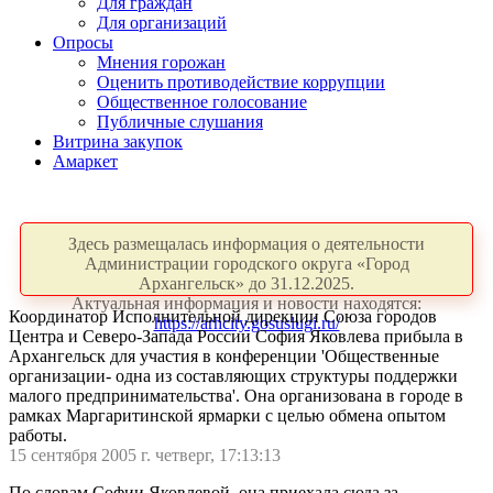
Для граждан
Для организаций
Опросы
Мнения горожан
Оценить противодействие коррупции
Общественное голосование
Публичные слушания
Витрина закупок
Амаркет
Здесь размещалась информация о деятельности
Администрации городского округа «Город
Архангельск» до 31.12.2025.
Актуальная информация и новости находятся:
Координатор Исполнительной дирекции Союза городов
https://arhcity.gosuslugi.ru/
Центра и Северо-Запада России София Яковлева прибыла в
Архангельск для участия в конференции 'Общественные
организации- одна из составляющих структуры поддержки
малого предпринимательства'. Она организована в городе в
рамках Маргаритинской ярмарки с целью обмена опытом
работы.
15 сентября 2005 г. четверг, 17:13:13
По словам Софии Яковлевой, она приехала сюда за