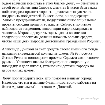
будем всячески помогать в этом благом деле', — отметила в
своей речи Валентина Сырова. Депутат Виктор Заря также
поблагодарил организаторов за предоставленную честь
поздравить победителей. В частности, он подчеркнул:
'Многие предприниматели, поддерживающие социальные
проекты сегодня пришли во власть. Сейчас в политике
наблюдается тенденция: инвестиции надо вкладывать в
человека. Мэрия и депутаты здесь едины во мнении — в
следующий проект мы должны вложить больше средств,
чтобы наши дети выросли достойными гражданами Родины'.
Александр Донской за счет средств своего именного фонда
наградил видеокамерой коллектив школы № 93 поселка
Лесная Речка за воплощение проекта 'Сделаем сами, своими
руками'. Учащиеся школы благоустроили спортивную
площадку и двор школы, установили детский городок во
дворе жилых домов.
'Хочу поблагодарить всех, кто помогает нашему городу.
Надеюсь, что мы и дальше будем плодотворно работать на
благо Архангельска', — заявил А. Донской.
Скоро что то будет...