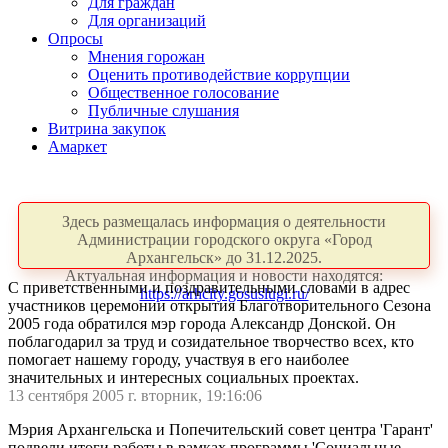
Для граждан
Для организаций
Опросы
Мнения горожан
Оценить противодействие коррупции
Общественное голосование
Публичные слушания
Витрина закупок
Амаркет
Здесь размещалась информация о деятельности
Администрации городского округа «Город
Архангельск» до 31.12.2025.
Актуальная информация и новости находятся:
С приветственными и поздравительными словами в адрес
https://arhcity.gosuslugi.ru/
участников церемонии открытия Благотворительного Сезона
2005 года обратился мэр города Александр Донской. Он
поблагодарил за труд и созидательное творчество всех, кто
помогает нашему городу, участвуя в его наиболее
значительных и интересных социальных проектах.
13 сентября 2005 г. вторник, 19:16:06
Мэрия Архангельска и Попечительский совет центра 'Гарант'
подвели итоги работы в рамках программы 'Социальные