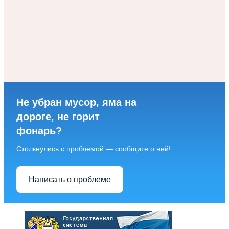
Не убран мусор, яма на
дороге, не горит
фонарь?
Столкнулись с проблемой — сообщите о ней!
Написать о проблеме