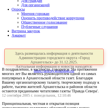
Для граждан
Для организаций
Опросы
Мнения горожан
Оценить противодействие коррупции
Общественное голосование
Публичные слушания
Витрина закупок
Амаркет
Здесь размещалась информация о деятельности
Администрации городского округа «Город
Архангельск» до 31.12.2025.
Актуальная информация и новости находятся:
В поздравлении, в частности, говорится: 'На протяжении
https://arhcity.gosuslugi.ru/
многих лет Вы являетесь руководителем одной из самых
популярных в Архангельской области газет. Благодаря
Вашему организаторскому таланту, творческому подходу к
работе, тысячи жителей Архангельска и районов области
остаются преданными читателями газеты 'Правда Севера'.
12 сентября 2005 г. понедельник, 12:10:46
Принципиальная, честная и открытая позиция
журналистского коллектива областной газеты всегда