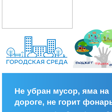
Не убран мусор, яма на
дороге, не горит фонар