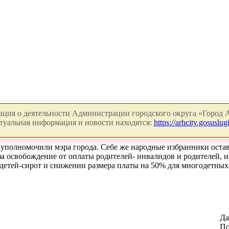
ция о деятельности Администрации городского округа «Город А
туальная информация и новости находятся:
https://arhcity.gosuslugi
 уполномочили мэра города. Себе же народные избранники остав
а освобождение от оплаты родителей- инвалидов и родителей, 
етей-сирот и снижении размера платы на 50% для многодетных с
Да
По