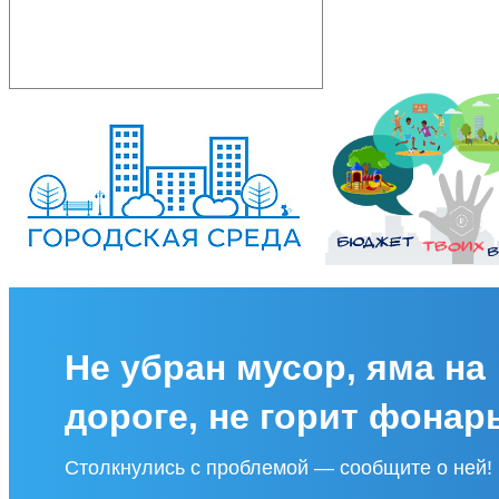
Не убран мусор, яма на
дороге, не горит фонар
Столкнулись с проблемой — сообщите о ней!