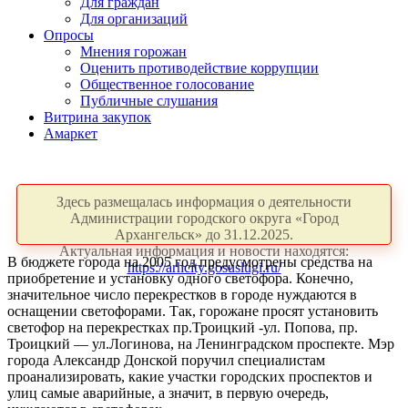
Для граждан
Для организаций
Опросы
Мнения горожан
Оценить противодействие коррупции
Общественное голосование
Публичные слушания
Витрина закупок
Амаркет
Здесь размещалась информация о деятельности
Администрации городского округа «Город
Архангельск» до 31.12.2025.
Актуальная информация и новости находятся:
В бюджете города на 2005 год предусмотрены средства на
https://arhcity.gosuslugi.ru/
приобретение и установку одного светофора. Конечно,
значительное число перекрестков в городе нуждаются в
оснащении светофорами. Так, горожане просят установить
светофор на перекрестках пр.Троицкий -ул. Попова, пр.
Троицкий — ул.Логинова, на Ленинградском проспекте. Мэр
города Александр Донской поручил специалистам
проанализировать, какие участки городских проспектов и
улиц самые аварийные, а значит, в первую очередь,