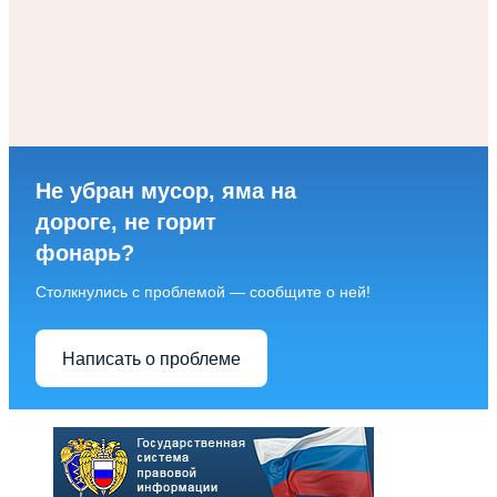
Не убран мусор, яма на
дороге, не горит
фонарь?
Столкнулись с проблемой — сообщите о ней!
Написать о проблеме