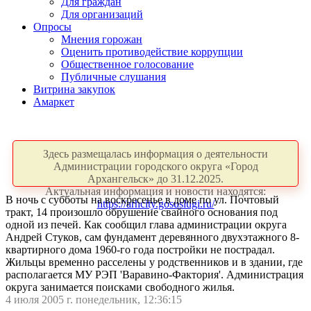
Для граждан
Для организаций
Опросы
Мнения горожан
Оценить противодействие коррупции
Общественное голосование
Публичные слушания
Витрина закупок
Амаркет
Здесь размещалась информация о деятельности
Администрации городского округа «Город
Архангельск» до 31.12.2025.
Актуальная информация и новости находятся:
В ночь с субботы на воскресенье в доме по ул. Почтовый
https://arhcity.gosuslugi.ru/
тракт, 14 произошло обрушение свайного основания под
одной из печей. Как сообщил глава администрации округа
Андрей Стуков, сам фундамент деревянного двухэтажного 8-
квартирного дома 1960-го года постройки не пострадал.
Жильцы временно расселены у родственников и в здании, где
располагается МУ РЭП 'Варавино-Фактория'. Администрация
округа занимается поисками свободного жилья.
4 июля 2005 г. понедельник, 12:36:15