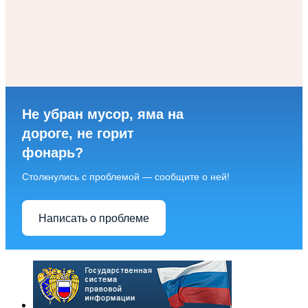
Не убран мусор, яма на
дороге, не горит
фонарь?
Столкнулись с проблемой — сообщите о ней!
Написать о проблеме