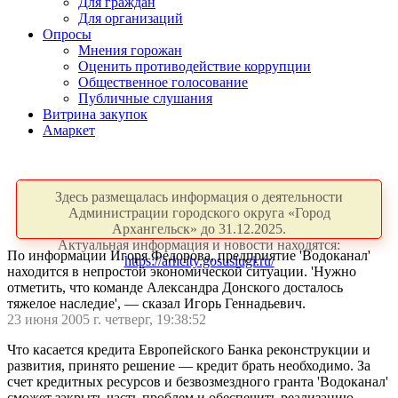
Для граждан
Для организаций
Опросы
Мнения горожан
Оценить противодействие коррупции
Общественное голосование
Публичные слушания
Витрина закупок
Амаркет
Здесь размещалась информация о деятельности
Администрации городского округа «Город
Архангельск» до 31.12.2025.
Актуальная информация и новости находятся:
По информации Игоря Федорова, предприятие 'Водоканал'
https://arhcity.gosuslugi.ru/
находится в непростой экономической ситуации. 'Нужно
отметить, что команде Александра Донского досталось
тяжелое наследие', — сказал Игорь Геннадьевич.
23 июня 2005 г. четверг, 19:38:52
Что касается кредита Европейского Банка реконструкции и
развития, принято решение — кредит брать необходимо. За
счет кредитных ресурсов и безвозмездного гранта 'Водоканал'
сможет закрыть часть проблем и обеспечить реализацию