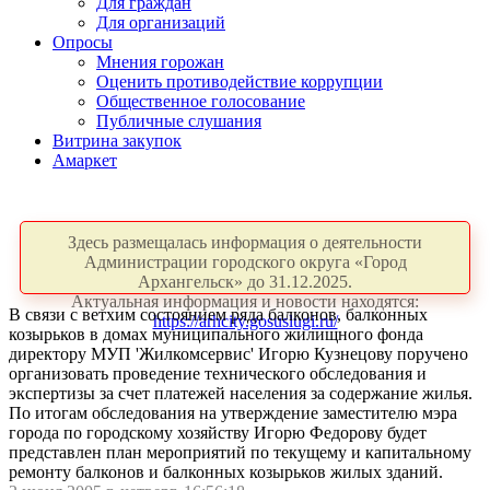
Для граждан
Для организаций
Опросы
Мнения горожан
Оценить противодействие коррупции
Общественное голосование
Публичные слушания
Витрина закупок
Амаркет
Здесь размещалась информация о деятельности
Администрации городского округа «Город
Архангельск» до 31.12.2025.
Актуальная информация и новости находятся:
В связи с ветхим состоянием ряда балконов, балконных
https://arhcity.gosuslugi.ru/
козырьков в домах муниципального жилищного фонда
директору МУП 'Жилкомсервис' Игорю Кузнецову поручено
организовать проведение технического обследования и
экспертизы за счет платежей населения за содержание жилья.
По итогам обследования на утверждение заместителю мэра
города по городскому хозяйству Игорю Федорову будет
представлен план мероприятий по текущему и капитальному
ремонту балконов и балконных козырьков жилых зданий.