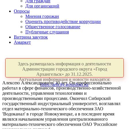
Для граждан
Для организаций
Опросы
Мнения горожан
Оценить противодействие коррупции
Общественное голосование
Публичные слушания
Витрина закупок
Амаркет
Здесь размещалась информация о деятельности
Администрации городского округа «Город
Архангельск» до 31.12.2025.
Актуальная информация и новости находятся:
Алексею Александровичу 30 лет. Он профессионально
https://arhcity.gosuslugi.ru/
работал в сфере финансов, производственно-хозяйственной
деятельности, управления технологиями и
производственными процессами. Окончил Сибирский
государственный индустриальный университет, возглавлял
отдел материально-технического обеспечения ЗАО
'Водоканал' в городе Новокузнецке, а в последнее время
являлся начальником управления централизованного
материально-технического обеспечения ОАО 'Российские