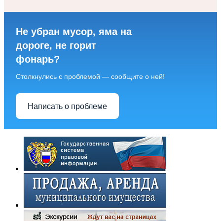
Не убран мусор, яма на
дороге, не горит
фонарь?
Столкнулись с проблемой — сообщите о ней!
Написать о проблеме