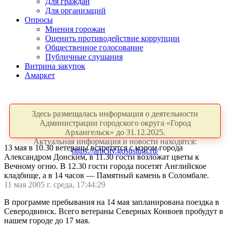
Для граждан
Для организаций
Опросы
Мнения горожан
Оценить противодействие коррупции
Общественное голосование
Публичные слушания
Витрина закупок
Амаркет
Здесь размещалась информация о деятельности
Администрации городского округа «Город
Архангельск» до 31.12.2025.
Актуальная информация и новости находятся:
13 мая в 10.30 ветераны встретятся с мэром города
https://arhcity.gosuslugi.ru/
Александром Донским, в 11.30 гости возложат цветы к
Вечному огню. В 12.30 гости города посетят Английское
кладбище, а в 14 часов — Памятный камень в Соломбале.
11 мая 2005 г. среда, 17:44:29
В программе пребывания на 14 мая запланирована поездка в
Северодвинск. Всего ветераны Северных Конвоев пробудут в
нашем городе до 17 мая.