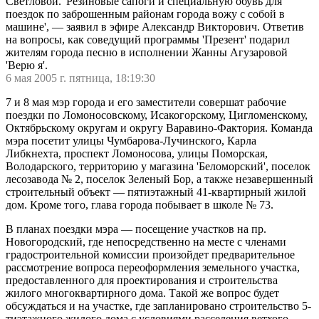
Светловой. 'Резиновые сапоги и специальную обувь для
поездок по заброшенным районам города вожу с собой в
машине', — заявил в эфире Александр Викторович. Ответив
на вопросы, как соведущий программы 'Презент' подарил
жителям города песню в исполнении Жанны Агузаровой
'Верю я'.
6 мая 2005 г. пятница, 18:19:30
7 и 8 мая мэр города и его заместители совершат рабочие
поездки по Ломоносовскому, Исакогорскому, Цигломенскому,
Октябрьскому округам и округу Варавино-Фактория. Команда
мэра посетит улицы Чумбарова-Лучинского, Карла
Либкнехта, проспект Ломоносова, улицы Поморская,
Володарского, территорию у магазина 'Беломорский', поселок
лесозавода № 2, поселок Зеленый Бор, а также незавершенный
строительный объект — пятиэтажный 41-квартирный жилой
дом. Кроме того, глава города побывает в школе № 73.
В планах поездки мэра — посещение участков на пр.
Новогородский, где непосредственно на месте с членами
градостроительной комиссии произойдет предварительное
рассмотрение вопроса переоформления земельного участка,
предоставленного для проектирования и строительства
жилого многоквартирного дома. Такой же вопрос будет
обсуждаться и на участке, где запланировано строительство 5-
тиэтажного жилого дома с условиями расселения ветхого