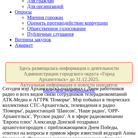
Для граждан
Для организаций
Опросы
Мнения горожан
Оценить противодействие коррупции
Общественное голосование
Публичные слушания
Витрина закупок
Амаркет
Здесь размещалась информация о деятельности
Администрации городского округа «Город
Архангельск» до 31.12.2025.
Актуальная информация и новости находятся:
Сегодня мэр Архангельска поздравил с Днем работников
https://arhcity.gosuslugi.ru/
радио и всех видов связи сотрудников телерадиокомпаний
АТК-Медиа и АГТРК 'Поморье'. Мэр побывал в творческих
коллективах СТС-Архангельск, телевидения и радио
'Поморье', радиостанций 'Шансон', 'Наше радио', 'ОРР-
Архангельск', 'Русское радио'. А в эфире радиокомпании
'Европа плюс' Александр Донской поздравил
архангелогородцев с приближающимся Днем Победы,
ответил на вопросы в прямом эфире известной ведущей Анны