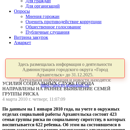
Для граждан
Для организаций
Опросы
Мнения горожан
Оценить противодействие коррупции
Общественное голосование
Публичные слушания
Витрина закупок
Амаркет
Здесь размещалась информация о деятельности
Администрации городского округа «Город
Архангельск» до 31.12.2025.
Актуальная информация и новости находятся:
УСИЛИЯ СОЦИАЛЬНЫХ СЛУЖБ ГОРОДА
https://arhcity.gosuslugi.ru/
НАПРАВЛЕНЫ НА РАННЕЕ ВЫЯВЛЕНИЕ СЕМЕЙ
ГРУППЫ РИСКА
4 марта 2010 г. четверг, 11:07:09
По данным на 1 января 2010 года, на учете в окружных
отделах социальной работы Архангельска состоит 423
семьи группы риска по социальному сиротству, в которых
воспитывается 622 ребенка. Об этом на состоявшемся в
мэрии заседании коллегии департамента здравоохранения