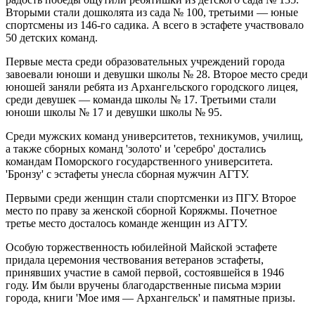
Вторыми стали дошколята из сада № 100, третьими — юные
спортсмены из 146-го садика. А всего в эстафете участвовало
50 детских команд.
Первые места среди образовательных учреждений города
завоевали юноши и девушки школы № 28. Второе место среди
юношей заняли ребята из Архангельского городского лицея,
среди девушек — команда школы № 17. Третьими стали
юноши школы № 17 и девушки школы № 95.
Среди мужских команд университетов, техникумов, училищ,
а также сборных команд 'золото' и 'серебро' достались
командам Поморского государственного университета.
'Бронзу' с эстафеты унесла сборная мужчин АГТУ.
Первыми среди женщин стали спортсменки из ПГУ. Второе
место по праву за женской сборной Коряжмы. Почетное
третье место досталось команде женщин из АГТУ.
Особую торжественность юбилейной Майской эстафете
придала церемония чествования ветеранов эстафеты,
принявших участие в самой первой, состоявшейся в 1946
году. Им были вручены благодарственные письма мэрии
города, книги 'Мое имя — Архангельск' и памятные призы.