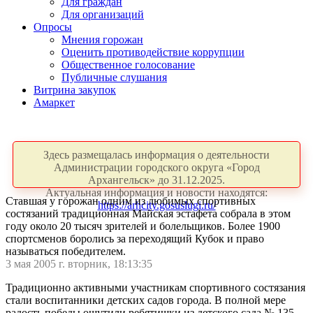
Для граждан
Для организаций
Опросы
Мнения горожан
Оценить противодействие коррупции
Общественное голосование
Публичные слушания
Витрина закупок
Амаркет
Здесь размещалась информация о деятельности
Администрации городского округа «Город
Архангельск» до 31.12.2025.
Актуальная информация и новости находятся:
Ставшая у горожан одним из любимых спортивных
https://arhcity.gosuslugi.ru/
состязаний традиционная Майская эстафета собрала в этом
году около 20 тысяч зрителей и болельщиков. Более 1900
спортсменов боролись за переходящий Кубок и право
называться победителем.
3 мая 2005 г. вторник, 18:13:35
Традиционно активными участникам спортивного состязания
стали воспитанники детских садов города. В полной мере
радость победы ощутили ребятишки из детского сада № 135.