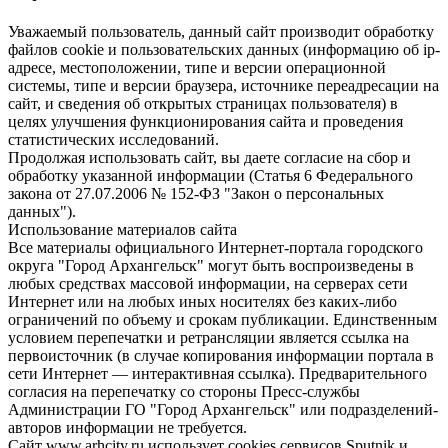
Уважаемый пользователь, данный сайт производит обработку
файлов cookie и пользовательских данных (информацию об ip-
адресе, местоположении, типе и версии операционной
системы, типе и версии браузера, источнике переадресации на
сайт, и сведения об открытых страницах пользователя) в
целях улучшения функционирования сайта и проведения
статистических исследований.
Продолжая использовать сайт, вы даете согласие на сбор и
обработку указанной информации (Статья 6 Федерального
закона от 27.07.2006 № 152-ФЗ "Закон о персональных
данных").
Использование материалов сайта
Все материалы официального Интернет-портала городского
округа "Город Архангельск" могут быть воспроизведены в
любых средствах массовой информации, на серверах сети
Интернет или на любых иных носителях без каких-либо
ограничений по объему и срокам публикации. Единственным
условием перепечатки и ретрансляции является ссылка на
первоисточник (в случае копирования информации портала в
сети Интернет — интерактивная ссылка). Предварительного
согласия на перепечатку со стороны Пресс-службы
Администрации ГО "Город Архангельск" или подразделений-
авторов информации не требуется.
Сайт www.arhcity.ru использует cookies сервисов Sputnik и