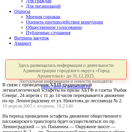
Для граждан
Для организаций
Опросы
Мнения горожан
Оценить противодействие коррупции
Общественное голосование
Публичные слушания
Витрина закупок
Амаркет
Здесь размещалась информация о деятельности
Администрации городского округа «Город
Архангельск» до 31.12.2025.
Актуальная информация и новости находятся:
В связи с проведением XXIII традиционной
https://arhcity.gosuslugi.ru/
легкоатлетической эстафеты на призы АБТФ и газеты 'Рыбак
Севера', 24 апреля с 11 до 14 часов перекрывается движение
по пр. Ленинградскому от ул. Никитова до лесозавода № 2.
19 апреля 2005 г. вторник, 19:23:40
На период проведения эстафеты движение общественного
пассажирского транспорта будет осуществляться: по пр.
Ленинградский — ул. Папанина — Окружное шоссе —
лесозавод № 2 — пр. Ленинградский при движении в обоих