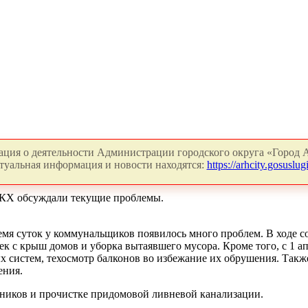
ция о деятельности Администрации городского округа «Город А
туальная информация и новости находятся:
https://arhcity.gosuslugi
ЖКХ обсуждали текущие проблемы.
ремя суток у коммунальщиков появилось много проблем. В ходе
лек с крыш домов и уборка вытаявшего мусора. Кроме того, с 1
 систем, техосмотр балконов во избежание их обрушения. Такж
ения.
рников и прочистке придомовой ливневой канализации.