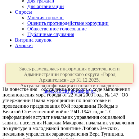
Для граждан
Для организаций
Опросы
Мнения горожан
Оценить противодействие коррупции
Общественное голосование
Публичные слушания
Витрина закупок
Амаркет
Здесь размещалась информация о деятельности
Администрации городского округа «Город
Архангельск» до 31.12.2025.
Актуальная информация и новости находятся:
На повестке дня - обсуждение вопросов о ходе выполнения
https://arhcity.gosuslugi.ru/
постановления мэра города от 22 мая 2003 года № 147 "Об
утверждении Плана мероприятий по подготовке и
проведению празднования 60-й годовщины Победы в
Великой Отечественной войне 1941-1945 годов". С
информацией вступят начальник управления социальной
защиты населения Надежда Макарова, начальник управления
по культуре и молодежной политике Любовь Земских,
начальник управления здравоохранения Вера Тупицына.