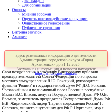
Для граждан
Для организаций
Опросы
Мнения горожан
Оценить противодействие коррупции
Общественное голосование
Публичные слушания
Витрина закупок
Амаркет
Здесь размещалась информация о деятельности
Администрации городского округа «Город
Архангельск» до 31.12.2025.
Актуальная информация и новости находятся:
Свои поздравления Александру Викторовичу прислали
https://arhcity.gosuslugi.ru/
председатель комитета Совета Федерации по вопросам
местного самоуправления Л.Ю. Рокецкий, руководитель
фракции 'Родина' в государственной Думе РФ Д.О. Рогозин,
Чрезвычайный и полномочный посол России в республике
Мальта В.С. Власов, депутат Государственной Думы РФ О.В.
Еремеев, заместитель председателя Государственной Думы РФ
В.В. Жириновский, лидер 'Партии возрождения России' Г.
Селезнев, министр внутренних дел РФ Р. Нургалиев, мэр г.