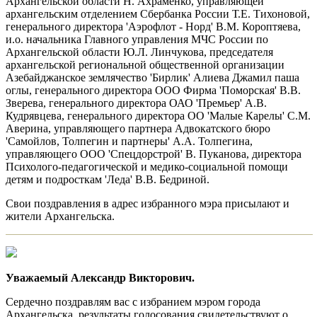
Архангельской области Н. Ахраменко, управляющей
архангельским отделением Сбербанка России Т.Е. Тихоновой,
генерального директора 'Аэрофлот - Норд' В.М. Короптяева,
и.о. начальника Главного управления МЧС России по
Архангельской области Ю.Л. Линчукова, председателя
архангельской региональной общественной организации
Азебайджанское землячество 'Бирлик' Алиева Джамил паша
оглы, генерального директора ООО Фирма 'Поморская' В.В.
Зверева, генерального директора ОАО 'Премьер' А.В.
Кудрявцева, генерального директора ОО 'Малые Карелы' С.М.
Аверина, управляющего партнера Адвокатского бюро
'Самойлов, Толпегин и партнеры' А.А. Толпегина,
управляющего ООО 'Спецдорстрой' В. Пуканова, директора
Психолого-педагогической и медико-социальной помощи
детям и подросткам 'Леда' В.В. Бедриной.
Свои поздравления в адрес избранного мэра присылают и
жители Архангельска.
Уважаемый Александр Викторович.
Сердечно поздравлям вас с избранием мэром города
Архангельска, результаты голосования свидетельствуют о