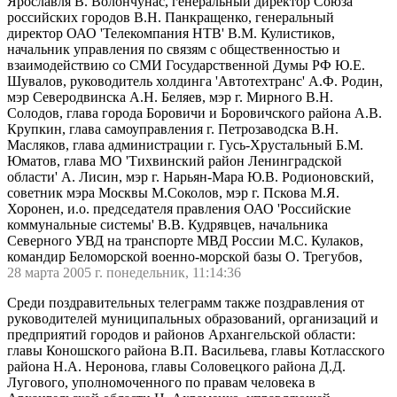
Ярославля В. Волончунас, генеральный директор Союза
российских городов В.Н. Панкращенко, генеральный
директор ОАО 'Телекомпания НТВ' В.М. Кулистиков,
начальник управления по связям с общественностью и
взаимодействию со СМИ Государственной Думы РФ Ю.Е.
Шувалов, руководитель холдинга 'Автотехтранс' А.Ф. Родин,
мэр Северодвинска А.Н. Беляев, мэр г. Мирного В.Н.
Солодов, глава города Боровичи и Боровичского района А.В.
Крупкин, глава самоуправления г. Петрозаводска В.Н.
Масляков, глава администрации г. Гусь-Хрустальный Б.М.
Юматов, глава МО 'Тихвинский район Ленинградской
области' А. Лисин, мэр г. Нарьян-Мара Ю.В. Родионовский,
советник мэра Москвы М.Соколов, мэр г. Пскова М.Я.
Хоронен, и.о. председателя правления ОАО 'Российские
коммунальные системы' В.В. Кудрявцев, начальника
Северного УВД на транспорте МВД России М.С. Кулаков,
командир Беломорской военно-морской базы О. Трегубов,
28 марта 2005 г. понедельник, 11:14:36
Среди поздравительных телеграмм также поздравления от
руководителей муниципальных образований, организаций и
предприятий городов и районов Архангельской области:
главы Коношского района В.П. Васильева, главы Котласского
района Н.А. Неронова, главы Соловецкого района Д.Д.
Лугового, уполномоченного по правам человека в