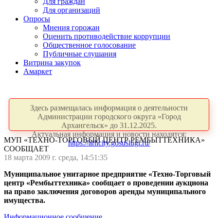
Для граждан
Для организаций
Опросы
Мнения горожан
Оценить противодействие коррупции
Общественное голосование
Публичные слушания
Витрина закупок
Амаркет
Здесь размещалась информация о деятельности
Администрации городского округа «Город
Архангельск» до 31.12.2025.
Актуальная информация и новости находятся:
МУП «ТЕХНО-ТОРГОВЫЙ ЦЕНТР РЕМБЫТТЕХНИКА»
https://arhcity.gosuslugi.ru/
СООБЩАЕТ
18 марта 2009 г. среда, 14:51:35
Муниципальное унитарное предприятие «Техно-Торговый
центр «Рембыттехника» сообщает о
проведении
аукциона
на
право
заключения
договоров
аренды
муниципального
имущества.
Информационное сообщение