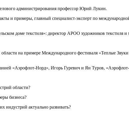
 делового администрирования профессор Юрий Лукин.
 факты и примеры, главный специалист-эксперт по международно
гельском доме текстиля»: директор АРОО художников текстиля 
кой области на примере Международного фестиваля «Теплые Зву
панией «Аэрофлот-Норд», Игорь Гуревич и Ян Туров, «Аэрофлот
стрий области?
феры бизнеса?
их индустрий актуально развивать?