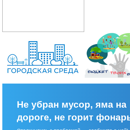
Не убран мусор, яма на
дороге, не горит фонар