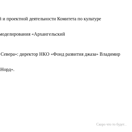
й и проектной деятельности Комитета по культуре
и моделирования «Архангельский
ки Севера»: директор НКО «Фонд развития джаза» Владимир
-Норд».
Скоро что то будет...