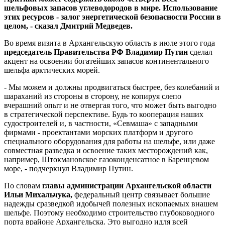
шельфовых запасов углеводородов в мире. Использование
этих ресурсов - залог энергетической безопасности России в
целом, - сказал Дмитрий Медведев.
Во время визита в Архангельскую область в июле этого года
председатель Правительства РФ Владимир Путин
сделал
акцент на освоении богатейших запасов континентального
шельфа арктических морей.
- Мы можем и должны продвигаться быстрее, без колебаний и
шараханий из стороны в сторону, не копируя слепо
вчерашний опыт и не отвергая того, что может быть выгодно
в стратегической перспективе. Будь то кооперация наших
судостроителей и, в частности, «Севмаша» с западными
фирмами - проектантами морских платформ и другого
специального оборудования для работы на шельфе, или даже
совместная разведка и освоение таких месторождений как,
например, Штокмановское газоконденсатное в Баренцевом
море, - подчеркнул Владимир Путин.
По словам
главы администрации Архангельской области
Ильи Михальчука,
федеральный центр связывает большие
надежды сразведкой идобычей полезных ископаемых внашем
шельфе. Поэтому необходимо строительство глубоководного
порта врайоне Архангельска. Это выгодно идля всей