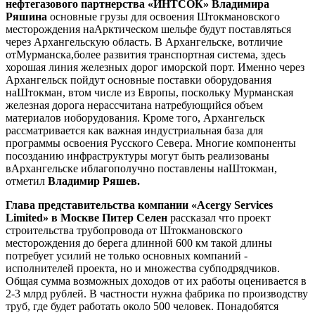
нефтегазового партнерства «ИНТСОК» Владимира
Ряшина
основные грузы для освоения Штокмановского
месторождения наАрктическом шельфе будут поставляться
через Архангельскую область. В Архангельске, вотличие
отМурманска,более развития транспортная система, здесь
хорошая линия железных дорог иморской порт. Именно через
Архангельск пойдут основные поставки оборудования
наШтокман, втом числе из Европы, поскольку Мурманская
железная дорога нерассчитана натребующийся объем
материалов иоборудования. Кроме того, Архангельск
рассматривается как важная индустриальная база для
программы освоения Русского Севера. Многие компоненты
посозданию инфраструктуры могут быть реализованы
вАрхангельске иблагополучно поставлены наШтокман,
отметил
Владимир Ряшев.
Глава представительства компании «Acergy Services
Limited» в Москве Питер Селен
рассказал что проект
строительства трубопровода от Штокмановского
месторождения до берега длинной
600 км
такой длины
потребует усилий не только основных компаний -
исполнителей проекта, но и множества субподрядчиков.
Общая сумма возможных доходов от их работы оценивается в
2-3 млрд рублей. В частности нужна фабрика по производству
труб, где будет работать около 500 человек. Понадобятся