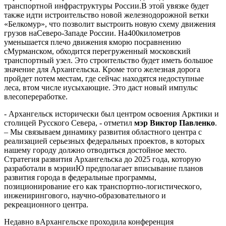
транспортной инфраструктуры России.В этой увязке будет
также идти истроительство новой железнодорожной ветки
«Белкомур», что позволит выстроить новую схему движения
грузов наСеверо-Западе России. На400километров
уменьшается плечо движения кморю посравнению
сМурманском, обходится перегруженный московский
транспортный узел. Это строительство будет иметь большое
значение для Архангельска. Кроме того железная дорога
пройдет потем местам, где сейчас находятся недоступные
леса, втом числе иусыхающие. Это даст новый импульс
влесопереработке.
- Архангельск исторически был центром освоения Арктики и
столицей Русского Севера, - отметил
мэр Виктор Павленко
.
– Мы связываем динамику развития областного центра с
реализацией серьезных федеральных проектов, в которых
нашему городу должно отводиться достойное место.
Стратегия развития Архангельска до 2025 года, которую
разработали в мэрииЮ предполагает вписывание планов
развития города в федеральные программы,
позиционирование его как транспортно-логистического,
инженирингового, научно-образовательного и
рекреационного центра.
Недавно вАрхангельске проходила конференция