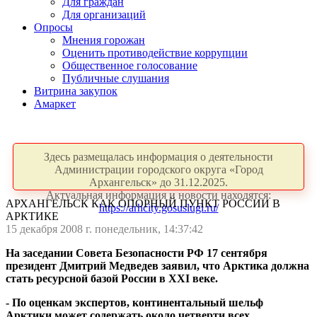
Для граждан
Для организаций
Опросы
Мнения горожан
Оценить противодействие коррупции
Общественное голосование
Публичные слушания
Витрина закупок
Амаркет
Здесь размещалась информация о деятельности
Администрации городского округа «Город
Архангельск» до 31.12.2025.
Актуальная информация и новости находятся:
АРХАНГЕЛЬСК КАК ОПОРНЫЙ ПУНКТ РОССИИ В
https://arhcity.gosuslugi.ru/
АРКТИКЕ
15 декабря 2008 г. понедельник, 14:37:42
На заседании Совета Безопасности РФ 17 сентября
президент Дмитрий Медведев заявил, что Арктика должна
стать ресурсной базой России в XXI веке.
- По оценкам экспертов, континентальный шельф
Арктики может содержать около четверти всех