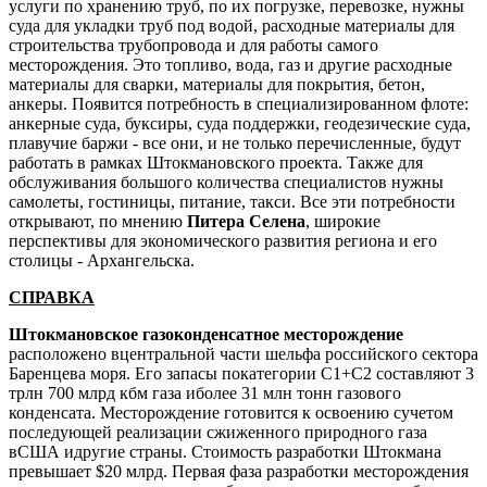
услуги по хранению труб, по их погрузке, перевозке, нужны
суда для укладки труб под водой, расходные материалы для
строительства трубопровода и для работы самого
месторождения. Это топливо, вода, газ и другие расходные
материалы для сварки, материалы для покрытия, бетон,
анкеры. Появится потребность в специализированном флоте:
анкерные суда, буксиры, суда поддержки, геодезические суда,
плавучие баржи - все они, и не только перечисленные, будут
работать в рамках Штокмановского проекта. Также для
обслуживания большого количества специалистов нужны
самолеты, гостиницы, питание, такси. Все эти потребности
открывают, по мнению
Питера Селена
, широкие
перспективы для экономического развития региона и его
столицы - Архангельска.
СПРАВКА
Штокмановское газоконденсатное месторождение
расположено вцентральной части шельфа российского сектора
Баренцева моря. Его запасы покатегории С1+С2 составляют 3
трлн 700 млрд кбм газа иболее 31 млн тонн газового
конденсата. Месторождение готовится к освоению сучетом
последующей реализации сжиженного природного газа
вСША идругие страны. Стоимость разработки Штокмана
превышает $20 млрд. Первая фаза разработки месторождения