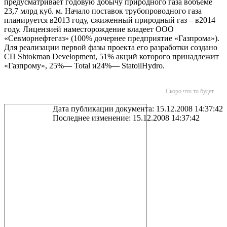
предусматривает годовую добычу природного газа вобъеме
23,7 млрд куб. м. Начало поставок трубопроводного газа
планируется в2013 году, сжиженный природный газ – в2014
году. Лицензией наместорождение владеет ООО
«Севморнефтегаз» (100% дочернее предприятие «Газпрома»).
Для реализации первой фазы проекта его разработки создано
СП Shtokman Development, 51% акций которого принадлежит
«Газпрому», 25%— Total и24%— StatoilHydro.
Скоро что то будет...
Дата публикации документа: 15.12.2008 14:37:42
Последнее изменение: 15.12.2008 14:37:42