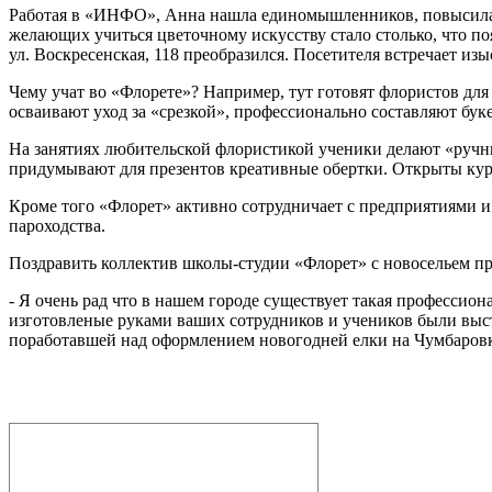
Работая в «ИНФО», Анна нашла единомышленников, повысила п
желающих учиться цветочному искусству стало столько, что по
ул. Воскресенская, 118 преобразился. Посетителя встречает и
Чему учат во «Флорете»? Например, тут готовят флористов дл
осваивают уход за «срезкой», профессионально составляют бу
На занятиях любительской флористикой ученики делают «ручны
придумывают для презентов креативные обертки. Открыты кур
Кроме того «Флорет» активно сотрудничает с предприятиями и
пароходства.
Поздравить коллектив школы-студии «Флорет» с новосельем п
- Я очень рад что в нашем городе существует такая профессион
изготовленые руками ваших сотрудников и учеников были выс
поработавшей над оформлением новогодней елки на Чумбаровке