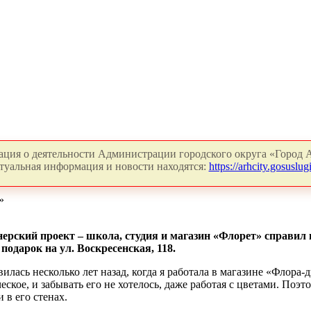
ция о деятельности Администрации городского округа «Город А
туальная информация и новости находятся:
https://arhcity.gosuslugi
»
ерский проект – школа, студия и магазин «Флорет» справил 
одарок на ул. Воскресенская, 118.
илась несколько лет назад, когда я работала в магазине «Флора-д
еское, и забывать его не хотелось, даже работая с цветами. Поэ
в его стенах.