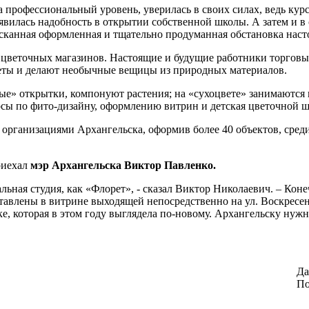
рофессиональный уровень, уверилась в своих силах, ведь курс
явилась надобность в открытии собственной школы. А затем и в
зысканная оформленная и тщательно продуманная обстановка нас
я цветочных магазинов. Настоящие и будущие работники торговы
кеты и делают необычные вещицы из природных материалов.
е» открытки, компонуют растения; на «сухоцвете» занимаются 
сы по фито-дизайну, оформлению витрин и детская цветочной 
 организациями Архангельска, оформив более 40 объектов, сред
риехал
мэр Архангельска Виктор Павленко.
альная студия, как «Флорет», - сказал Виктор Николаевич. – Кон
тавлены в витрине выходящей непосредственно на ул. Воскресе
, которая в этом году выглядела по-новому. Архангельску нужн
Да
По