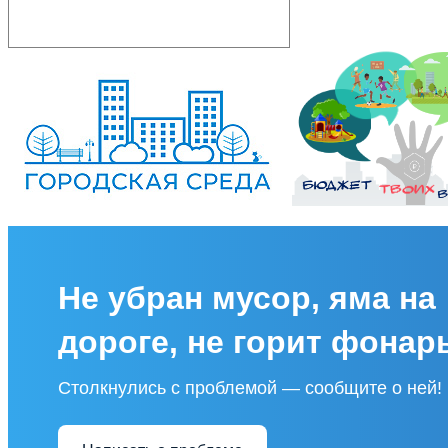
Не убран мусор, яма на
дороге, не горит фонар
Столкнулись с проблемой — сообщите о ней!