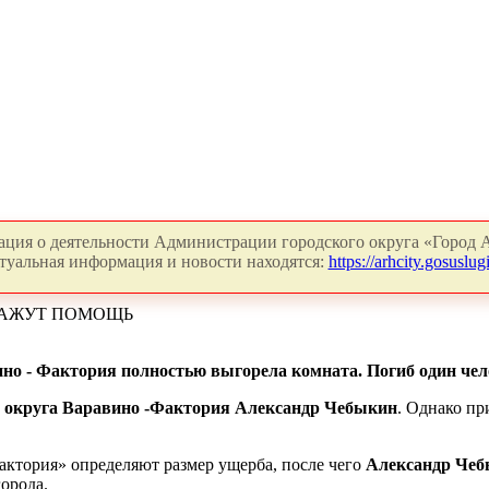
ция о деятельности Администрации городского округа «Город А
туальная информация и новости находятся:
https://arhcity.gosuslugi
КАЖУТ ПОМОЩЬ
вино - Фактория полностью выгорела комната. Погиб один чел
и округа Варавино -Фактория Александр Чебыкин
. Однако пр
актория» определяют размер ущерба, после чего
Александр Че
орода.