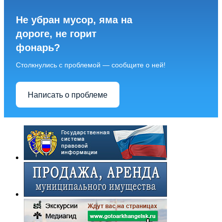
Не убран мусор, яма на
дороге, не горит
фонарь?
Столкнулись с проблемой — сообщите о ней!
Написать о проблеме