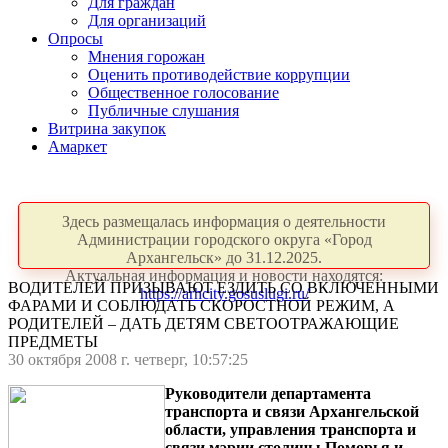
Для граждан
Для организаций
Опросы
Мнения горожан
Оценить противодействие коррупции
Общественное голосование
Публичные слушания
Витрина закупок
Амаркет
Здесь размещалась информация о деятельности
Администрации городского округа «Город
Архангельск» до 31.12.2025.
Актуальная информация и новости находятся:
ВОДИТЕЛЕЙ ПРИЗЫВАЮТ ЕЗДИТЬ СО ВКЛЮЧЕННЫМИ
https://arhcity.gosuslugi.ru/
ФАРАМИ И СОБЛЮДАТЬ СКОРОСТНОЙ РЕЖИМ, А
РОДИТЕЛЕЙ – ДАТЬ ДЕТЯМ СВЕТООТРАЖАЮЩИЕ
ПРЕДМЕТЫ
30 октября 2008 г. четверг, 10:57:25
Руководители департамента
транспорта и связи Архангельской
области, управления транспорта и
связи мэрии столицы Поморья и