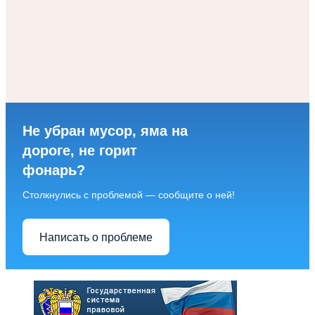
Не убран мусор, яма на
дороге, не горит
фонарь?
Столкнулись с проблемой — сообщите о ней!
Написать о проблеме