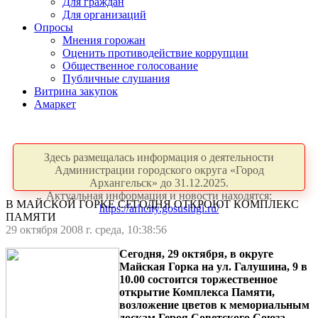
Для граждан
Для организаций
Опросы
Мнения горожан
Оценить противодействие коррупции
Общественное голосование
Публичные слушания
Витрина закупок
Амаркет
Здесь размещалась информация о деятельности
Администрации городского округа «Город
Архангельск» до 31.12.2025.
Актуальная информация и новости находятся:
В МАЙСКОЙ ГОРКЕ СЕГОДНЯ ОТКРОЮТ КОМПЛЕКС
https://arhcity.gosuslugi.ru/
ПАМЯТИ
29 октября 2008 г. среда, 10:38:56
Сегодня, 29 октября, в округе
Майская Горка на ул. Галушина, 9 в
10.00 состоится торжественное
открытие Комплекса Памяти,
возложение цветов к мемориальным
доскам Героя Советского Союза