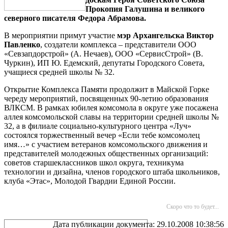
Прокопия Галушина и великого
северного писателя Федора Абрамова.
В мероприятии примут участие
мэр Архангельска Виктор
Павленко
, создатели комплекса – представители ООО
«Севзапдорстрой» (А. Нечаев), ООО «СервисСтрой» (В.
Чуркин), ИП Ю. Едемский, депутаты Городского Совета,
учащиеся средней школы № 32.
Открытие Комплекса Памяти продолжит в Майской Горке
череду мероприятий, посвященных 90-летию образования
ВЛКСМ. В рамках юбилея комсомола в округе уже посажена
аллея комсомольской славы на территории средней школы №
32, а в филиале социально-культурного центра «Луч»
состоялся торжественный вечер «Если тебе комсомолец
имя…» с участием ветеранов комсомольского движения и
представителей молодежных общественных организаций:
советов старшеклассников школ округа, техникума
технологии и дизайна, членов городского штаба школьников,
клуба «Этас», Молодой Гвардии Единой России.
Скоро что то будет...
Дата публикации документа: 29.10.2008 10:38:56