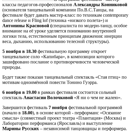
классы педагогов-профессионалов
Александры Конниковой
(основателя танцевальной компании По.В.С.Танцы, на
фестивале будет давать мастер-класс по техникам contemporary
dance release и Fling lof (техника «низкого полета») и
Антонины Красновой (
специалиста по
модерн-танцу, особое
внимание на её уроке уделяется пониманию внутренней
логики тела, естественным принципам движения: инерции
веса, дыханию, использованию телесной структуры).
5 ноября в 18.30
фестивальную программу откроет
танцевальное соло «Капибара», в композиции которого
зашифровано послание о противоречивости человеческой
природы.
Будет также показан танцевальный спектакль «Стая птиц» по
мотивам одноимённой повести Тонино Гуэрра.
6 ноября в 19.00
в рамках фестиваля состоится сольный
спектакль
Анастасии Волочковой
«Я ни о чем не жалею».
Завершится фестиваль
7 ноября
фестивальной программой
(начало в
18.00
), в основе которой - перформанс «Осязание
смысла» (совместный проект театра «Плантация» (Москва) и
Лаборатории перформанса (Ярославль) и выступление
Марины Русских
– независимой танцовщицы и перформера.