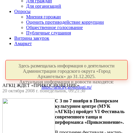
Для граждан
Для организаций
Опросы
Мнения горожан
Оценить противодействие коррупции
Общественное голосование
Публичные слушания
Витрина закупок
Амаркет
Здесь размещалась информация о деятельности
Администрации городского округа «Город
Архангельск» до 31.12.2025.
Актуальная информация и новости находятся:
АГКЦ ЖДЕТ «ПРИКОСНОВЕНИЕ»
https://arhcity.gosuslugi.ru/
20 октября 2008 г. понедельник, 09:21:30
С 3 по 7 ноября в Поморском
культурном центре (МУК
«АГКЦ») пройдет VI Фестиваль
современного танца и
перформанса «Прикосновение».
В программе фестиваля - мастер-