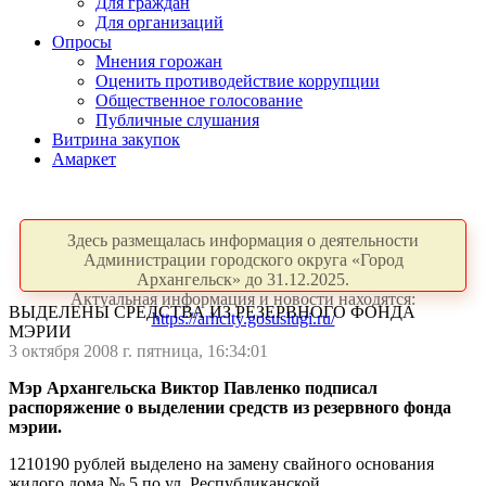
Для граждан
Для организаций
Опросы
Мнения горожан
Оценить противодействие коррупции
Общественное голосование
Публичные слушания
Витрина закупок
Амаркет
Здесь размещалась информация о деятельности
Администрации городского округа «Город
Архангельск» до 31.12.2025.
Актуальная информация и новости находятся:
ВЫДЕЛЕНЫ СРЕДСТВА ИЗ РЕЗЕРВНОГО ФОНДА
https://arhcity.gosuslugi.ru/
МЭРИИ
3 октября 2008 г. пятница, 16:34:01
Мэр Архангельска Виктор Павленко подписал
распоряжение о выделении средств из резервного фонда
мэрии.
1210190 рублей выделено на замену свайного основания
жилого дома № 5 по ул. Республиканской.