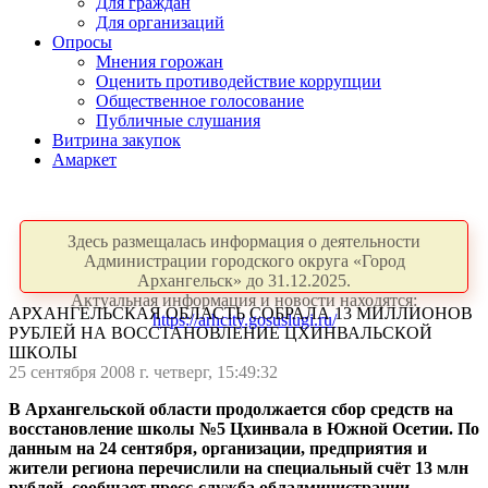
Для граждан
Для организаций
Опросы
Мнения горожан
Оценить противодействие коррупции
Общественное голосование
Публичные слушания
Витрина закупок
Амаркет
Здесь размещалась информация о деятельности
Администрации городского округа «Город
Архангельск» до 31.12.2025.
Актуальная информация и новости находятся:
АРХАНГЕЛЬСКАЯ ОБЛАСТЬ СОБРАЛА 13 МИЛЛИОНОВ
https://arhcity.gosuslugi.ru/
РУБЛЕЙ НА ВОССТАНОВЛЕНИЕ ЦХИНВАЛЬСКОЙ
ШКОЛЫ
25 сентября 2008 г. четверг, 15:49:32
В Архангельской области продолжается сбор средств на
восстановление школы №5 Цхинвала в Южной Осетии. По
данным на 24 сентября, организации, предприятия и
жители региона перечислили на специальный счёт 13 млн
рублей, сообщает пресс-служба обладминистрации.