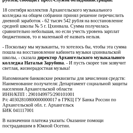
18 сентября коллектив Архангельского музыкального
колледжа на общем собрании принял решение перечислить
дневной заработок - 62 тысяч 542 рубля на восстановление
средней школы № 5 г. Цхинвала. Сумма получилась
сравнительно небольшая, но если учесть уровень зарплат
бюджетников, то и маленькой её назвать нельзя.
- Поскольку мы музыканты, то хотелось бы, чтобы эта сумма
пошла на восстановление кабинета музыки цхинвальской
школы, - сказала
директор Архангельского музыкального
колледжа Наталья Зарубина
. - И пусть скорее там зазвучит
светлая, жизнерадостная музыка!
Напоминаем банковские реквизиты для зачисления средств:
Наименование получателя: Департамент социальной защиты
населения Архангельской области
ИНН/КПП : 2901049975/290101001
Р/с 40302810800000000017 в ГРКЦ ГУ Банка России по
Архангельской обл. г. Архангельск
БИК 041117001
В назначении платежа указать: Оказание помощи
пострадавшим в Южной Осетии.