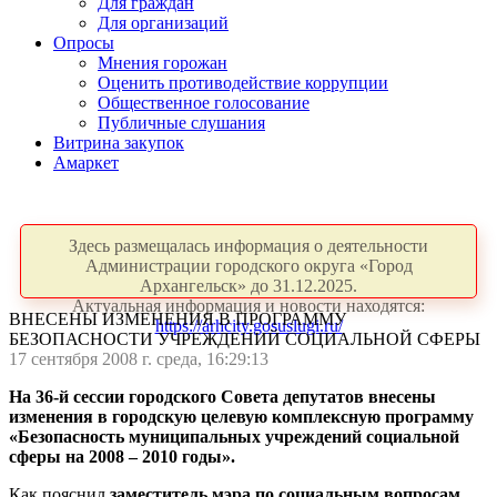
Для граждан
Для организаций
Опросы
Мнения горожан
Оценить противодействие коррупции
Общественное голосование
Публичные слушания
Витрина закупок
Амаркет
Здесь размещалась информация о деятельности
Администрации городского округа «Город
Архангельск» до 31.12.2025.
Актуальная информация и новости находятся:
ВНЕСЕНЫ ИЗМЕНЕНИЯ В ПРОГРАММУ
https://arhcity.gosuslugi.ru/
БЕЗОПАСНОСТИ УЧРЕЖДЕНИЙ СОЦИАЛЬНОЙ СФЕРЫ
17 сентября 2008 г. среда, 16:29:13
На 36-й сессии городского Совета депутатов внесены
изменения в городскую целевую комплексную программу
«Безопасность муниципальных учреждений социальной
сферы на 2008 – 2010 годы».
Как пояснил
заместитель мэра по социальным вопросам