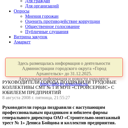
Для граждан
Для организаций
Опросы
Мнения горожан
Оценить противодействие коррупции
Общественное голосование
Публичные слушания
Витрина закупок
Амаркет
Здесь размещалась информация о деятельности
Администрации городского округа «Город
Архангельск» до 31.12.2025.
Актуальная информация и новости находятся:
РУКОВОДИТЕЛИ ГОРОДА ПОЗДРАВИЛИ ТРУДОВЫЕ
https://arhcity.gosuslugi.ru/
КОЛЛЕКТИВЫ СМТ № 1 И МУП «СТРОЙСЕРВИС» С
ЮБИЛЕЕМ ПРЕДПРИЯТИЙ
8 августа 2008 г. пятница, 21:55:27
Руководители города поздравили с наступающим
профессиональным праздником и юбилеем фирмы
генерального директора ОАО «Строительно-монтажный
трест № 1» Дениса Бойцова и коллектив предприятия.