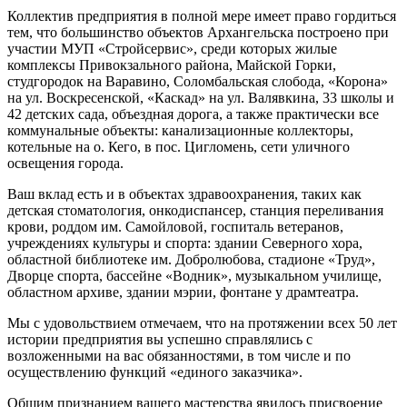
Коллектив предприятия в полной мере имеет право гордиться
тем, что большинство объектов Архангельска построено при
участии МУП «Стройсервис», среди которых жилые
комплексы Привокзального района, Майской Горки,
студгородок на Варавино, Соломбальская слобода, «Корона»
на ул. Воскресенской, «Каскад» на ул. Валявкина, 33 школы и
42 детских сада, объездная дорога, а также практически все
коммунальные объекты: канализационные коллекторы,
котельные на о. Кего, в пос. Цигломень, сети уличного
освещения города.
Ваш вклад есть и в объектах здравоохранения, таких как
детская стоматология, онкодиспансер, станция переливания
крови, роддом им. Самойловой, госпиталь ветеранов,
учреждениях культуры и спорта: здании Северного хора,
областной библиотеке им. Добролюбова, стадионе «Труд»,
Дворце спорта, бассейне «Водник», музыкальном училище,
областном архиве, здании мэрии, фонтане у драмтеатра.
Мы с удовольствием отмечаем, что на протяжении всех 50 лет
истории предприятия вы успешно справлялись с
возложенными на вас обязанностями, в том числе и по
осуществлению функций «единого заказчика».
Общим признанием вашего мастерства явилось присвоение