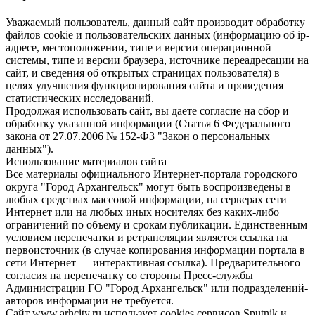
Уважаемый пользователь, данный сайт производит обработку
файлов cookie и пользовательских данных (информацию об ip-
адресе, местоположении, типе и версии операционной
системы, типе и версии браузера, источнике переадресации на
сайт, и сведения об открытых страницах пользователя) в
целях улучшения функционирования сайта и проведения
статистических исследований.
Продолжая использовать сайт, вы даете согласие на сбор и
обработку указанной информации (Статья 6 Федерального
закона от 27.07.2006 № 152-ФЗ "Закон о персональных
данных").
Использование материалов сайта
Все материалы официального Интернет-портала городского
округа "Город Архангельск" могут быть воспроизведены в
любых средствах массовой информации, на серверах сети
Интернет или на любых иных носителях без каких-либо
ограничений по объему и срокам публикации. Единственным
условием перепечатки и ретрансляции является ссылка на
первоисточник (в случае копирования информации портала в
сети Интернет — интерактивная ссылка). Предварительного
согласия на перепечатку со стороны Пресс-службы
Администрации ГО "Город Архангельск" или подразделений-
авторов информации не требуется.
Сайт www.arhcity.ru использует cookies сервисов Sputnik и