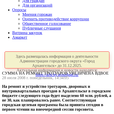
Для граждан
Для организаций
Опросы
Мнения горожан
Оценить противодействие коррупции
Общественное голосование
Публичные слушания
Витрина закупок
Амаркет
Здесь размещалась информация о деятельности
Администрации городского округа «Город
Архангельск» до 31.12.2025.
Актуальная информация и новости находятся:
СУММА НА РЕМОНТ ТРОТУАРОВ УВЕЛИЧЕНА ВДВОЕ
https://arhcity.gosuslugi.ru/
28 июля 2008 г. понедельник, 14:34:05
На ремонт и устройство тротуаров, дворовых и
внутриквартальных проездов в Архангельске в городском
бюджете следующего года будет выделено 60 млн. рублей, а
не 30, как планировалось ранее. Соответствующая
городская целевая программа была принята сегодня в
первом чтении на внеочередной сессии горсовета.