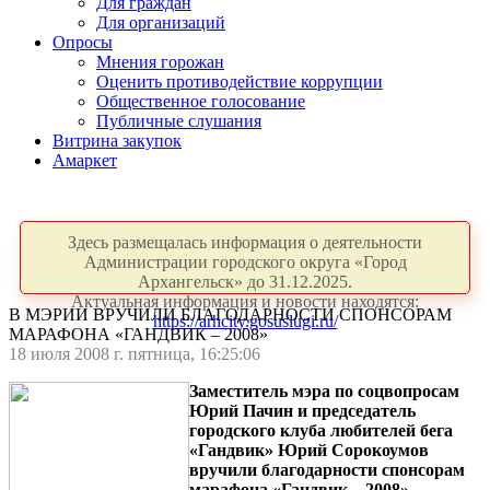
Для граждан
Для организаций
Опросы
Мнения горожан
Оценить противодействие коррупции
Общественное голосование
Публичные слушания
Витрина закупок
Амаркет
Здесь размещалась информация о деятельности
Администрации городского округа «Город
Архангельск» до 31.12.2025.
Актуальная информация и новости находятся:
В МЭРИИ ВРУЧИЛИ БЛАГОДАРНОСТИ СПОНСОРАМ
https://arhcity.gosuslugi.ru/
МАРАФОНА «ГАНДВИК – 2008»
18 июля 2008 г. пятница, 16:25:06
Заместитель мэра по соцвопросам
Юрий Пачин и председатель
городского клуба любителей бега
«Гандвик» Юрий Сорокоумов
вручили благодарности спонсорам
марафона «Гандвик – 2008».