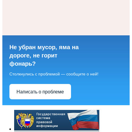
Не убран мусор, яма на
дороге, не горит
фонарь?
Столкнулись с проблемой — сообщите о ней!
Написать о проблеме