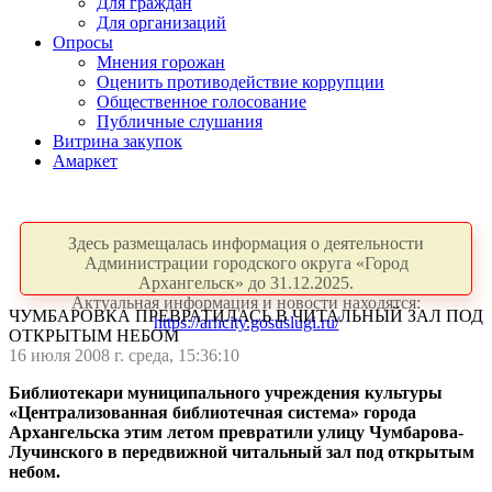
Для граждан
Для организаций
Опросы
Мнения горожан
Оценить противодействие коррупции
Общественное голосование
Публичные слушания
Витрина закупок
Амаркет
Здесь размещалась информация о деятельности
Администрации городского округа «Город
Архангельск» до 31.12.2025.
Актуальная информация и новости находятся:
ЧУМБАРОВКА ПРЕВРАТИЛАСЬ В ЧИТАЛЬНЫЙ ЗАЛ ПОД
https://arhcity.gosuslugi.ru/
ОТКРЫТЫМ НЕБОМ
16 июля 2008 г. среда, 15:36:10
Библиотекари муниципального учреждения культуры
«Централизованная библиотечная система» города
Архангельска этим летом превратили улицу Чумбарова-
Лучинского в передвижной читальный зал под открытым
небом.