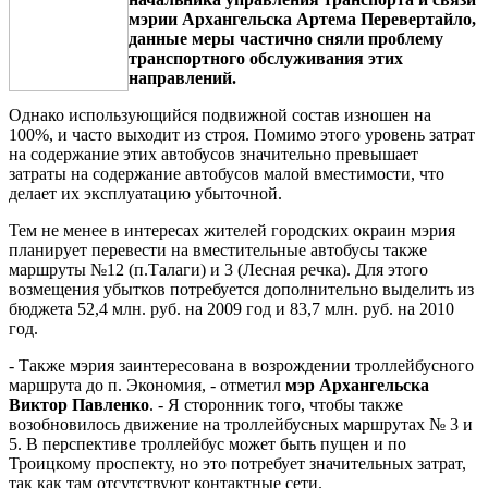
мэрии Архангельска Артема Перевертайло,
данные меры частично сняли проблему
транспортного обслуживания этих
направлений.
Однако использующийся подвижной состав изношен на
100%, и часто выходит из строя. Помимо этого уровень затрат
на содержание этих автобусов значительно превышает
затраты на содержание автобусов малой вместимости, что
делает их эксплуатацию убыточной.
Тем не менее в интересах жителей городских окраин мэрия
планирует перевести на вместительные автобусы также
маршруты №12 (п.Талаги) и 3 (Лесная речка). Для этого
возмещения убытков потребуется дополнительно выделить из
бюджета 52,4 млн. руб. на 2009 год и 83,7 млн. руб. на 2010
год.
- Также мэрия заинтересована в возрождении троллейбусного
маршрута до п. Экономия, - отметил
мэр Архангельска
Виктор Павленко
. - Я сторонник того, чтобы также
возобновилось движение на троллейбусных маршрутах № 3 и
5. В перспективе троллейбус может быть пущен и по
Троицкому проспекту, но это потребует значительных затрат,
так как там отсутствуют контактные сети.