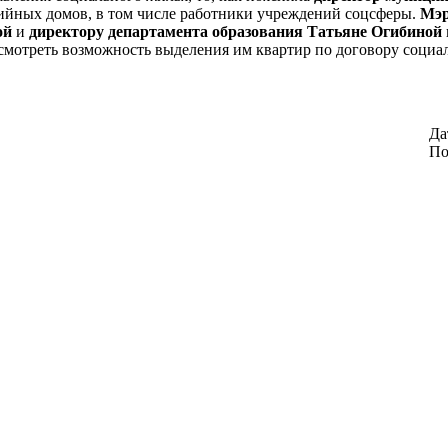
рийных домов, в том числе работники учреждений соцсферы.
Мэр
ой
и
директору департамента образования Татьяне Огибиной
смотреть возможность выделения им квартир по договору социа
Да
По