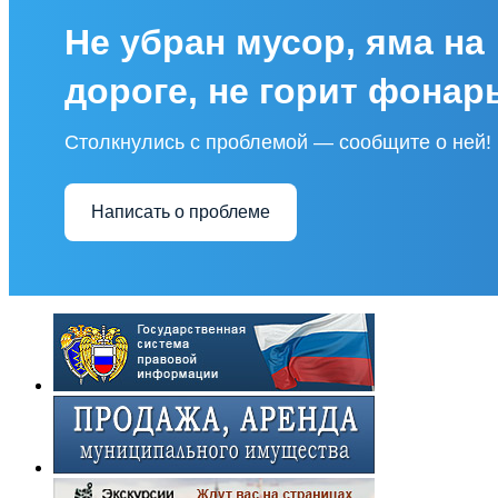
Не убран мусор, яма на
дороге, не горит фонар
Столкнулись с проблемой — сообщите о ней!
Написать о проблеме