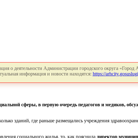
ция о деятельности Администрации городского округа «Город А
туальная информация и новости находятся:
https://arhcity.gosuslugi
иальной сферы, в первую очередь педагогов и медиков, обсу
олько зданий, где раньше размещались учреждения здравоохранен
авления социального жилья, то, как пояснила
директор муницип